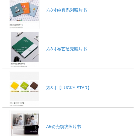
方8寸纯真系列照片书
1
2
3
4
5
6
方8寸布艺硬壳照片书
方8寸【LUCKY STAR】
A5硬壳锁线照片书